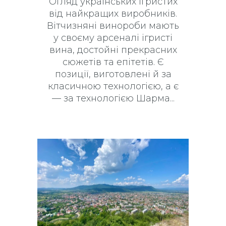
Огляд українських ігристих
від найкращих виробників.
Вітчизняні винороби мають
у своєму арсеналі ігристі
вина, достойні прекрасних
сюжетів та епітетів. Є
позиції, виготовлені й за
класичною технологією, а є
— за технологією Шарма