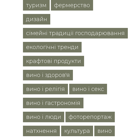
туризм
фермерство
дизайн
сімейні традиції господарювання
екологічні тренди
крафтові продукти
вино і здоров'я
вино і релігія
вино і секс
вино і гастрономія
вино і люди
фоторепортаж
натхнення
культура
вино