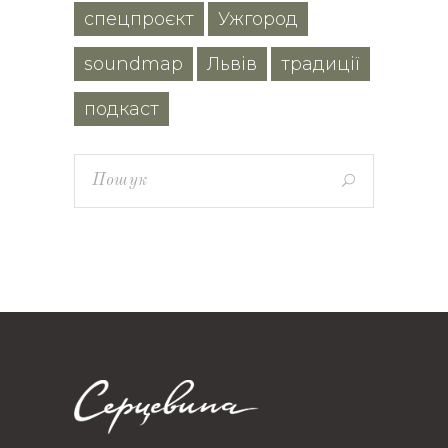
спецпроєкт
Ужгород
soundmap
Львів
традиції
подкаст