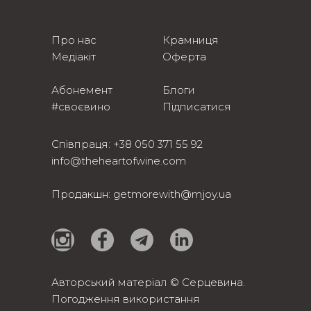
Про нас
Крамниця
Медіакіт
Оферта
Абонемент
Блоги
#своєвино
Підписатися
Співпраця:
+38 050 371 55 92
info@theheartofwine.com
Продакшн:
getmorewith@mjoy.ua
Авторський матеріал © Серцевина.
Погодження використання