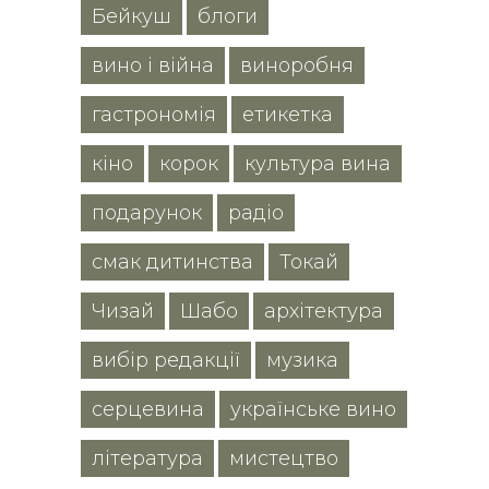
Бейкуш
блоги
вино і війна
виноробня
гастрономія
етикетка
кіно
корок
культура вина
подарунок
радіо
смак дитинства
Токай
Чизай
Шабо
архітектура
вибір редакції
музика
серцевина
українське вино
література
мистецтво