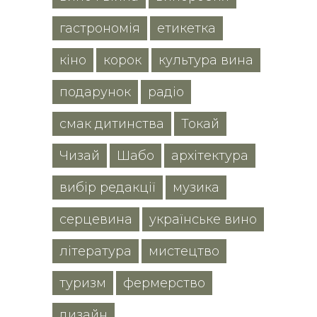
гастрономія
етикетка
кіно
корок
культура вина
подарунок
радіо
смак дитинства
Токай
Чизай
Шабо
архітектура
вибір редакції
музика
серцевина
українське вино
література
мистецтво
туризм
фермерство
дизайн