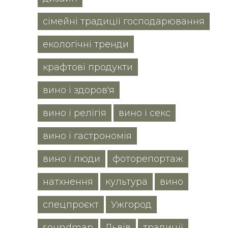
сімейні традиції господарювання
екологічні тренди
крафтові продукти
вино і здоров'я
вино і релігія
вино і секс
вино і гастрономія
вино і люди
фоторепортаж
натхнення
культура
вино
спецпроєкт
Ужгород
soundmap
Львів
традиції