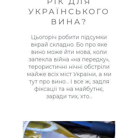
РІК ДЛЯ
УКРАЇНСЬКОГО
ВИНА?
Цьогоріч робити підсумки
вкрай складно. Бо про яке
вино може йти мова, коли
запекла війна «на передку»,
терористичні нічні обстріли
майже всіх міст України, а ми
тут про вино… І все ж, задля
фіксації та на майбутнє,
заради тих, хто