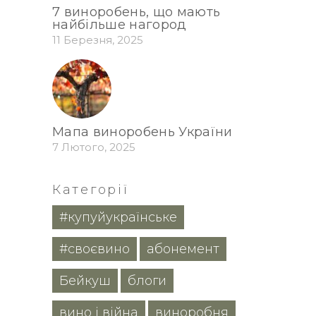
7 виноробень, що мають
найбільше нагород
11 Березня, 2025
Мапа виноробень України
7 Лютого, 2025
Категорії
#купуйукраїнське
#своєвино
абонемент
Бейкуш
блоги
вино і війна
виноробня