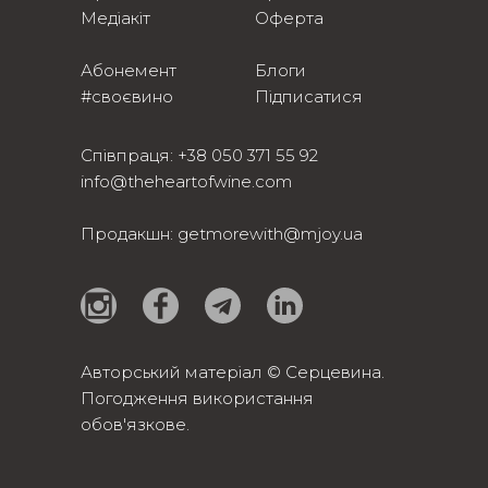
Медіакіт
Оферта
Абонемент
Блоги
#своєвино
Підписатися
Співпраця:
+38 050 371 55 92
info@theheartofwine.com
Продакшн:
getmorewith@mjoy.ua
Авторський матеріал © Серцевина.
Погодження використання
обов'язкове.