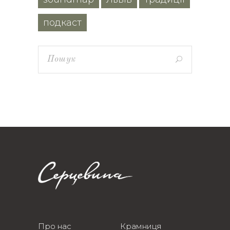
подкаст
Про нас
Крамниця