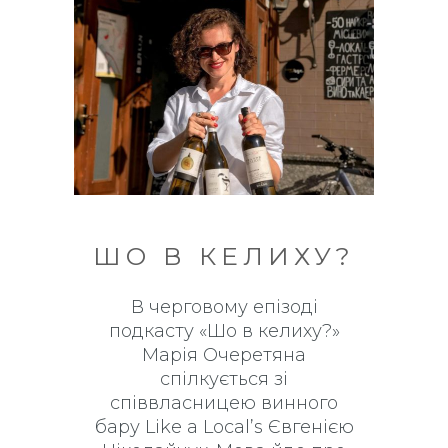
ШО В КЕЛИХУ?
В черговому епізоді
подкасту «Шо в келиху?»
Марія Очеретяна
спілкується зі
співвласницею винного
бару Like a Local’s Євгенією