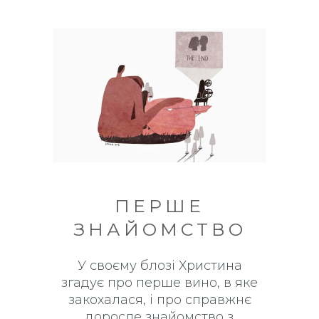
ПЕРШЕ
ЗНАЙОМСТВО
У своєму блозі Христина
згадує про перше вино, в яке
закохалася, і про справжнє
доросле знайомство з