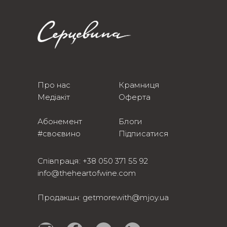
Про нас
Крамниця
Медіакіт
Оферта
Абонемент
Блоги
#своєвино
Підписатися
Співпраця:
+38 050 371 55 92
info@theheartofwine.com
Продакшн:
getmorewith@mjoy.ua