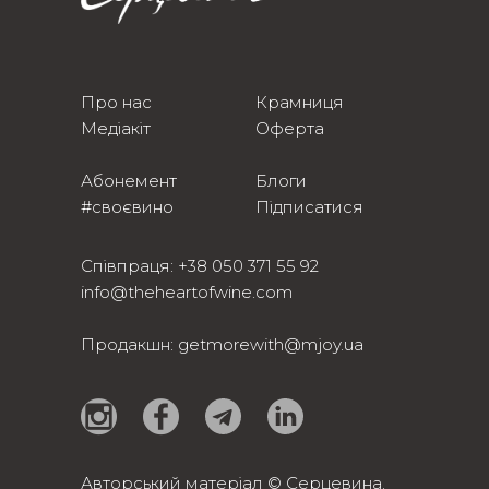
Про нас
Крамниця
Медіакіт
Оферта
Абонемент
Блоги
#своєвино
Підписатися
Співпраця:
+38 050 371 55 92
info@theheartofwine.com
Продакшн:
getmorewith@mjoy.ua
Авторський матеріал © Серцевина.