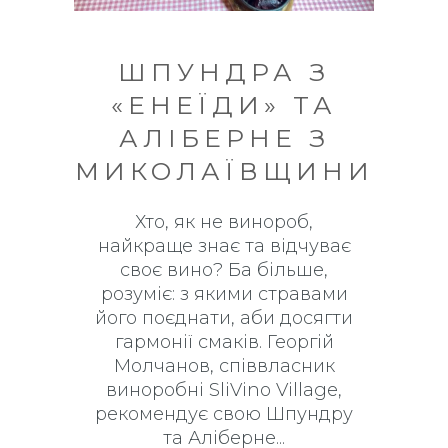
ШПУНДРА З
«ЕНЕЇДИ» ТА
АЛІБЕРНЕ З
МИКОЛАЇВЩИНИ
Хто, як не винороб,
найкраще знає та відчуває
своє вино? Ба більше,
розуміє: з якими стравами
його поєднати, аби досягти
гармонії смаків. Георгій
Молчанов, співвласник
виноробні SliVino Village,
рекомендує свою Шпундру
та Аліберне