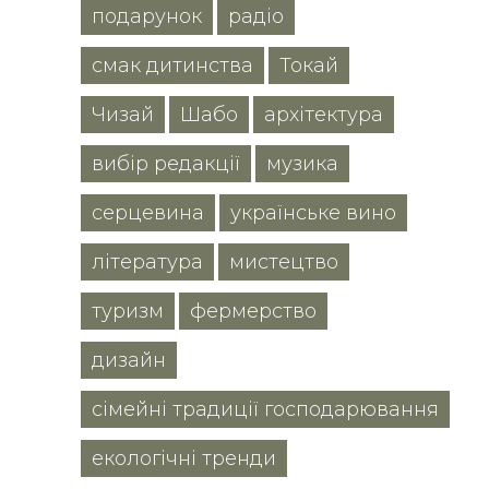
подарунок
радіо
смак дитинства
Токай
Чизай
Шабо
архітектура
вибір редакції
музика
серцевина
українське вино
література
мистецтво
туризм
фермерство
дизайн
сімейні традиції господарювання
екологічні тренди