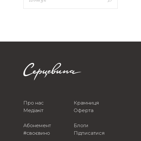
Про нас
Крамниця
Медіакіт
Оферта
Абонемент
Блоги
#своєвино
Підписатися