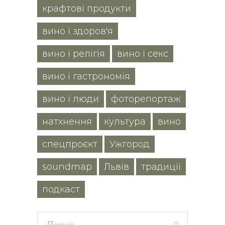
крафтові продукти
вино і здоров'я
вино і релігія
вино і секс
вино і гастрономія
вино і люди
фоторепортаж
натхнення
культура
вино
спецпроєкт
Ужгород
soundmap
Львів
традиції
подкаст