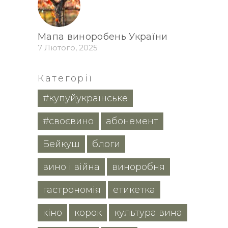
Мапа виноробень України
7 Лютого, 2025
Категорії
#купуйукраїнське
#своєвино
абонемент
Бейкуш
блоги
вино і війна
виноробня
гастрономія
етикетка
кіно
корок
культура вина