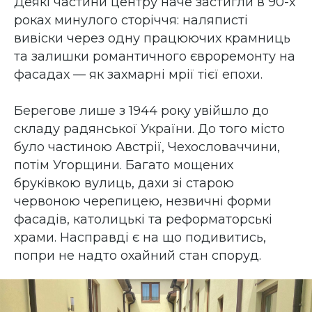
Деякі частини центру наче застигли в 90-х
роках минулого сторіччя: наляписті
вивіски через одну працюючих крамниць
та залишки романтичного євроремонту на
фасадах — як захмарні мрії тієї епохи.
Берегове лише з 1944 року увійшло до
складу радянської України. До того місто
було частиною Австрії, Чехословаччини,
потім Угорщини. Багато мощених
бруківкою вулиць, дахи зі старою
червоною черепицею, незвичні форми
фасадів, католицькі та реформаторські
храми. Насправді є на що подивитись,
попри не надто охайний стан споруд.