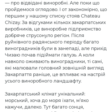
— про відвідані виноробні. Але поки що
пройдемося оглядово. І от закономірно, що
першим у нашому списку стояв Chateau
Chizay. За відгуками кількох закарпатських
виробників, це виноробне підприємство
добряче струсонуло регіон. Після
руйнівного радянського періоду багато
виноградників були в занепаді, але прихід
Чизаю почав підіймати галузь. А коли
навколо оживають виноградники, ті самі,
які малювали головний зовнішній вигляд
Закарпаття раніше, це впливає на настрій
усього виноробного ландшафту.
Закарпатський клімат унікальний:
морський, хоча до моря їхати, м’яко
кажучи, далеко. Тут багато сонця,