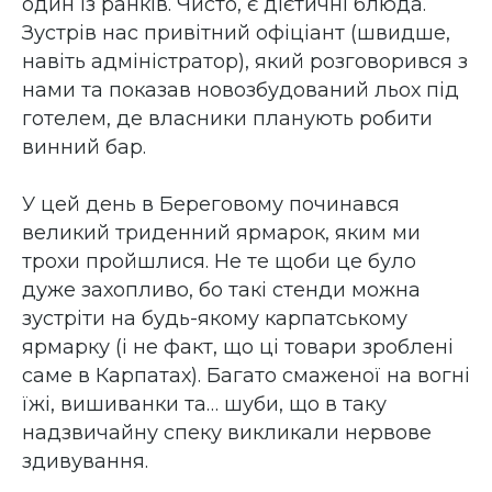
один із ранків. Чисто, є дієтичні блюда.
Зустрів нас привітний офіціант (швидше,
навіть адміністратор), який розговорився з
нами та показав новозбудований льох під
готелем, де власники планують робити
винний бар.
У цей день в Береговому починався
великий триденний ярмарок, яким ми
трохи пройшлися. Не те щоби це було
дуже захопливо, бо такі стенди можна
зустріти на будь-якому карпатському
ярмарку (і не факт, що ці товари зроблені
саме в Карпатах). Багато смаженої на вогні
їжі, вишиванки та… шуби, що в таку
надзвичайну спеку викликали нервове
здивування.