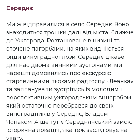
Середнє
Ми ж відправилися в село Середнє. Воно
знаходиться трошки далі від міста, ближче
до Ужгорода. Розташоване в низині та
оточене пагорбами, на яких видніються
ряди виноградної лози. Середнє цікаве
для нас двома винними зустрічами: ми
нарешті домовились про екскурсію
старовинними льохами радгоспу «Леанка»
та запланували зустрітись із молодим і
перспективним ужгородським виноробом,
який остаточно перебрався до своїх
виноградників у Середнє, Владом
Чопаком. А ще тут є Середнянський замок,
історична локація, яка теж заслуговує на
увагу.