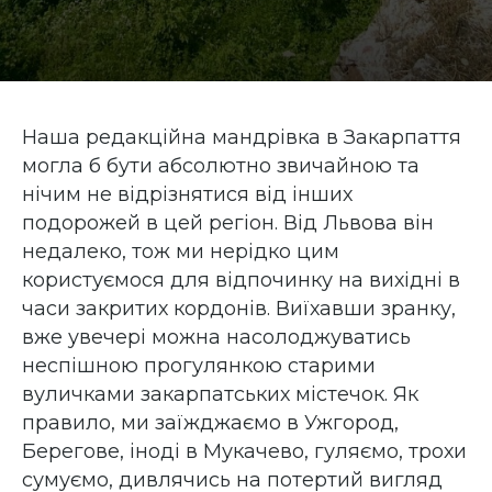
Наша редакційна мандрівка в Закарпаття
могла б бути абсолютно звичайною та
нічим не відрізнятися від інших
подорожей в цей регіон. Від Львова він
недалеко, тож ми нерідко цим
користуємося для відпочинку на вихідні в
часи закритих кордонів. Виїхавши зранку,
вже увечері можна насолоджуватись
неспішною прогулянкою старими
вуличками закарпатських містечок. Як
правило, ми заїжджаємо в Ужгород,
Берегове, іноді в Мукачево, гуляємо, трохи
сумуємо, дивлячись на потертий вигляд