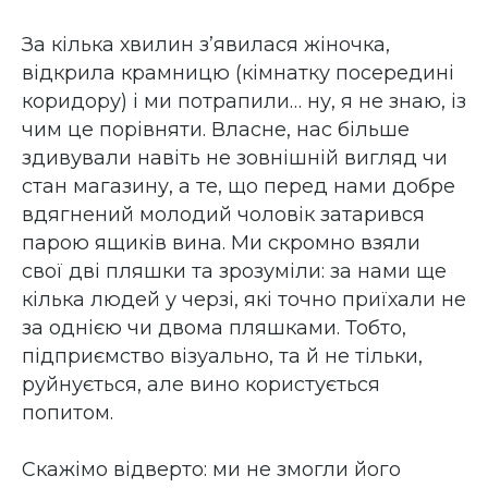
За кілька хвилин з’явилася жіночка,
відкрила крамницю (кімнатку посередині
коридору) і ми потрапили… ну, я не знаю, із
чим це порівняти. Власне, нас більше
здивували навіть не зовнішній вигляд чи
стан магазину, а те, що перед нами добре
вдягнений молодий чоловік затарився
парою ящиків вина. Ми скромно взяли
свої дві пляшки та зрозуміли: за нами ще
кілька людей у черзі, які точно приїхали не
за однією чи двома пляшками. Тобто,
підприємство візуально, та й не тільки,
руйнується, але вино користується
попитом.
Скажімо відверто: ми не змогли його