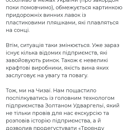
особливо в межах України (про закордон
поки помовчимо), обмежується картинкою
придорожніх винних лавок із
пластиковими пляшками, які плавляться
на сонці.
Втім, ситуація таки змінюється. Уже зараз
існує кілька відомих підприємств, які
завойовують ринок. Також є невеликі
крафтові виробники, якість вина яких
заслуговує на увагу та повагу.
Тож, ми на Чизаї. Нам пощастило
поспілкуватись із головним технологом
підприємства Золтаном Удваргельї, який
не тільки провів для нас екскурсію та
розповів історію підприємства, а й
дозволив продегустувати «Троянду