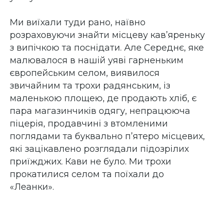
Ми виїхали туди рано, наївно
розраховуючи знайти місцеву кав’яреньку
з випічкою та поснідати. Але Середнє, яке
малювалося в нашій уяві гарненьким
європейським селом, виявилося
звичайним та трохи радянським, із
маленькою площею, де продають хліб, є
пара магазинчиків одягу, непрацююча
піцерія, продавчині з втомленими
поглядами та буквально п’ятеро місцевих,
які зацікавлено розглядали підозрілих
приїжджих. Кави не було. Ми трохи
прокатилися селом та поїхали до
«Леанки».