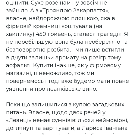
оцінити. Сухе розе нам ну зовсім не
зайшло. А з «Трояндою Закарпаття»,
власне, найдорожчою пляшкою, яка в
фірмовій крамниці коштувала (на
хвилинку) 450 гривень, сталася трагедія. Я
не перебільшую: вона була необережно та
безповоротно розбита, і ми лише встигли
відчути залишки аромату на розігрітому
асфальті. Купити інакше, як у фірмовому
магазині, її неможливо, тож ми
повернемось і тоді вже будемо мати повне
уявлення про леанківське вино.
Поки що залишилися з купою загадкових
питань. Власне, щодо двох речей у
«Леанці» немає сумнівів: льохи неймовірні,
доглянуті та варті уваги; а Лариса Іванівна