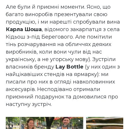
Але були й приємні моменти. Ясно, що
багато виноробів презентували свою
продукцію, і ми нарешті спробували вина
Карла Шоша
, відомого закарпатця з села
Кідьош з-під Берегового. Але помітили
тінь розчарування на обличчях деяких
виробників, коли вони чули від нас
українську, а не угорську мову). Зустріли
власників бренду
Lay Bottle
(у них один з
найцікавіших стендів на ярмарку): ми
писали про них в огляді навколовинних
аксесуарів. Несподівано отримали
приємний подарунок та домовилися про
наступну зустріч.