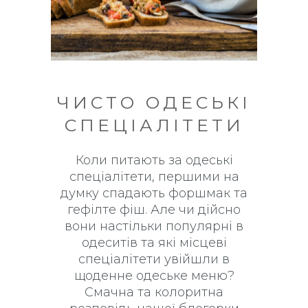
ЧИСТО ОДЕСЬКІ
СПЕЦІАЛІТЕТИ
Коли питають за одеські
спеціалітети, першими на
думку спадають форшмак та
гефілте фіш. Але чи дійсно
вони настільки популярні в
одеситів та які місцеві
спеціалітети увійшли в
щоденне одеське меню?
Смачна та колоритна