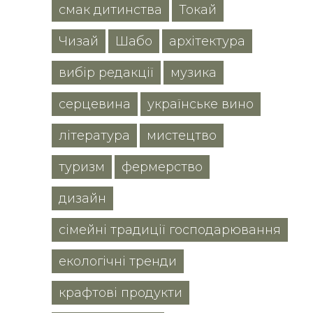
смак дитинства
Токай
Чизай
Шабо
архітектура
вибір редакції
музика
серцевина
українське вино
література
мистецтво
туризм
фермерство
дизайн
сімейні традиції господарювання
екологічні тренди
крафтові продукти