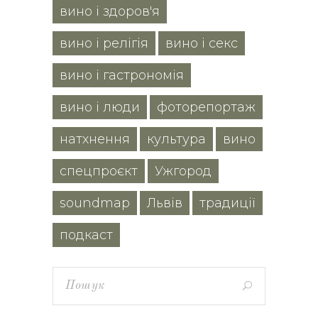
вино і здоров'я
вино і релігія
вино і секс
вино і гастрономія
вино і люди
фоторепортаж
натхнення
культура
вино
спецпроєкт
Ужгород
soundmap
Львів
традиції
подкаст