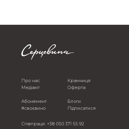
Про нас
Крамниця
Медіакіт
Оферта
Абонемент
Блоги
#своєвино
Підписатися
Співпраця:
+38 050 371 55 92