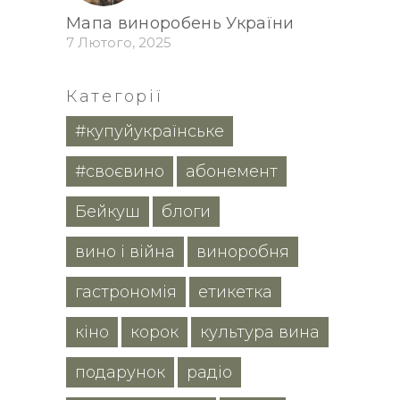
Мапа виноробень України
7 Лютого, 2025
Категорії
#купуйукраїнське
#своєвино
абонемент
Бейкуш
блоги
вино і війна
виноробня
гастрономія
етикетка
кіно
корок
культура вина
подарунок
радіо