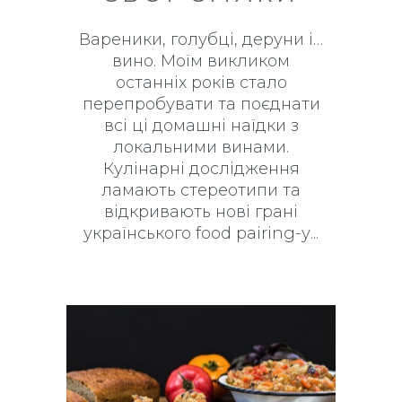
Вареники, голубці, деруни і…
вино. Моїм викликом
останніх років стало
перепробувати та поєднати
всі ці домашні наїдки з
локальними винами.
Кулінарні дослідження
ламають стереотипи та
відкривають нові грані
українського food pairing-у