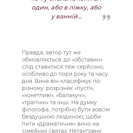
один, або в ліжку, або
у ванній…
Правда, автор тут же
обмовляється: до «обставин»
слід ставитися теж серйозно,
особливо до пори року та часу
дня. Вина він класифікує по-
різному: розрізняє «пусті»,
«кокетливі», «балакучі»,
«трагічні» та інші. На думку
філософа, потрібно бути зовсім
бездушною людиною, щоби
пити «драматичне» вино на
сімейних святах. Нетактовно