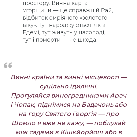
простору. Винна карта
Угорщини — це справжній Рай,
відбиток омріяного «золотого
віку». Тут народжуються, як в
Едемі, тут живуть у насолоді,
тут і померти — не шкода.
Винні країни та винні місцевості —
суцільно ідилічні.
Прогуляйся виноградниками Арач
і Чопак, піднімися на Бадачонь або
на гору Святого Георгія — про
Шомло я вже не кажу, — поблукай
між садами в Кішкйорйош або в