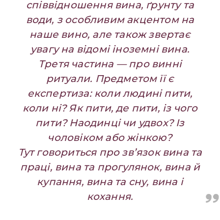
співвідношення вина, ґрунту та
води, з особливим акцентом на
наше вино, але також звертає
увагу на відомі іноземні вина.
Третя частина — про винні
ритуали.
Предметом її є
експертиза: коли людині пити,
коли ні?
Як пити, де пити, із чого
пити? Наодинці чи удвох? Із
чоловіком або жінкою?
Тут говориться про зв’язок вина та
праці, вина та прогулянок, вина й
купання, вина та сну, вина і
кохання.