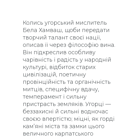
Колись угорський мислитель
Бела Хамваш, щоби передати
творчий талант своєї нації,
описав її через філософію вина.
Він підкреслив особливу
чарівність і радість у народній
культурі, відбиток старих
цивілізацій, поетичну
провінційність та органічність
митців, специфічну вдачу,
темперамент і сильну
пристрасть земляків. Угорці —
беззахисні й сильні водночас
своєю впертістю; міцні, як горді
кам’яні міста та замки цього
величного карпатського