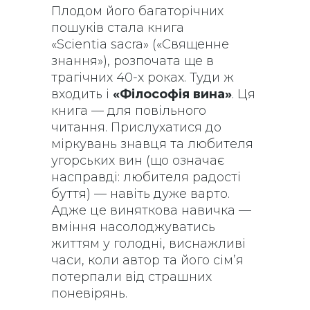
Плодом його багаторічних
пошуків стала книга
«Scientia sacra» («Священне
знання»), розпочата ще в
трагічних 40-х роках. Туди ж
входить і
«Філософія вина»
. Ця
книга — для повільного
читання. Прислухатися до
міркувань знавця та любителя
угорських вин (що означає
насправді: любителя радості
буття) — навіть дуже варто.
Адже це виняткова навичка —
вміння насолоджуватись
життям у голодні, виснажливі
часи, коли автор та його сім’я
потерпали від страшних
поневірянь.