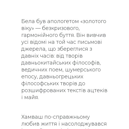
Бела був апологетом «золотого
віку» — безкризового,
гармонійного буття. Він вивчив
усі відомі на той час письмові
джерела, що збереглися з
давніх часів: від творів
давньокитайських філософів,
ведичних поем, шумерського
епосу, давньогрецьких
філософських творів до
розшифрованих текстів ацтеків
і майя.
Хамваш по-справжньому
любив життя і насолоджувався