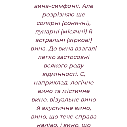
вина-симфонії. Але
розрізняю ще
солярні (сонячні),
лунарні (місячні) й
астральні (зіркові)
вина. До вина взагалі
легко застосовні
всякого роду
відмінності. Є,
наприклад, логічне
вино та містичне
вино, візуальне вино
й акустичне вино,
вино, що тече справа
наліво, і вино, що