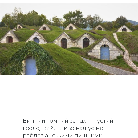
Винний томний запах — густий
і солодкий, пливе над усіма
раблезіанськими пишними