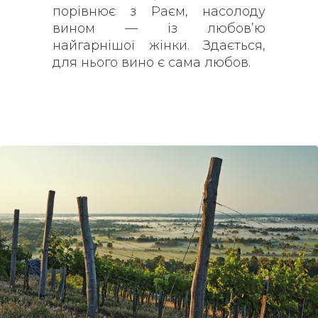
порівнює з Раєм, насолоду
вином — із любов’ю
найгарнішої жінки. Здається,
для нього вино є сама любов.