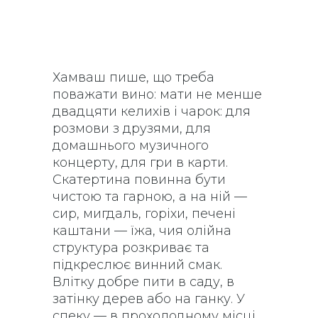
Хамваш пише, що треба
поважати вино: мати не менше
двадцяти келихів і чарок: для
розмови з друзями, для
домашнього музичного
концерту, для гри в карти.
Скатертина повинна бути
чистою та гарною, а на ній —
сир, мигдаль, горіхи, печені
каштани — їжа, чия олійна
структура розкриває та
підкреслює винний смак.
Влітку добре пити в саду, в
затінку дерев або на ганку. У
спеку — в прохолодному місці