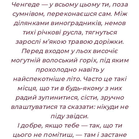
Ченгеде — у всьому цьому ти, поза
сумнівом, переконаєшся сам. Між
ділянками виноградників, немов
тихі річкові русла, тягнуться
зарослі м’якою травою доріжки.
Перед входом у льох височіє
могутній волоський горіх, під яким
прохолодно навіть у
найспекотніше літо. Часто це такі
місця, що ти в будь-якому з них
радий зупинитися, сісти, зручно
влаштуватися та сказати: нікуди не
піду звідси.
І добре, якщо тебе — так, що ти
цього не помітиш, — там і застане