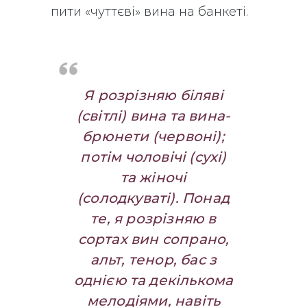
пити «чуттєві» вина на банкеті.
Я розрізняю біляві
(світлі) вина та вина-
брюнети (червоні);
потім чоловічі (сухі)
та жіночі
(солодкуваті). Понад
те, я розрізняю в
сортах вин сопрано,
альт, тенор, бас з
однією та декількома
мелодіями, навіть