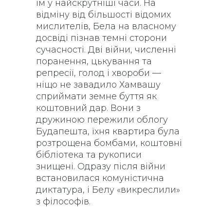
їм у найскрутніші часи. На
відміну від більшості відомих
мислителів, Бела на власному
досвіді пізнав темні сторони
сучасності. Дві війни, численні
поранення, цькування та
репресії, голод і хвороби —
ніщо не завадило Хамвашу
сприймати земне буття як
коштовний дар. Вони з
дружиною пережили облогу
Будапешта, їхня квартира була
розтрощена бомбами, коштовні
бібліотека та рукописи
знищені. Одразу після війни
встановилася комуністична
диктатура, і Белу «викреслили»
з філософів.