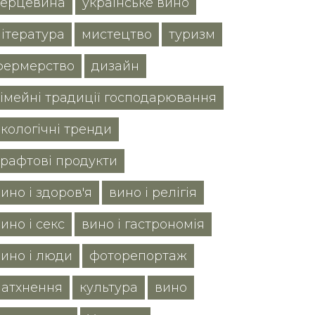
серцевина
українське вино
література
мистецтво
туризм
фермерство
дизайн
сімейні традиції господарювання
екологічні тренди
крафтові продукти
ино і здоров'я
вино і релігія
ино і секс
вино і гастрономія
вино і люди
фоторепортаж
натхнення
культура
вино