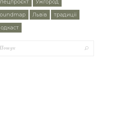
спецпроєкт
Ужгород
soundmap
Львів
традиції
подкаст