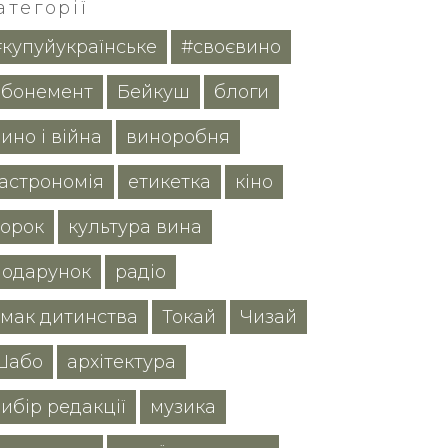
атегорії
#купуйукраїнське
#своєвино
абонемент
Бейкуш
блоги
ино і війна
виноробня
гастрономія
етикетка
кіно
корок
культура вина
подарунок
радіо
смак дитинства
Токай
Чизай
Шабо
архітектура
ибір редакції
музика