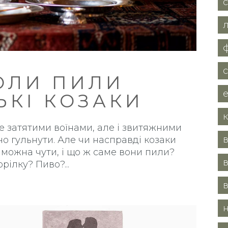
ОЛИ ПИЛИ
ЬКІ КОЗАКИ
е затятими воїнами, але і звитяжними
в
о гульнути. Але чи насправді козаки
е можна чути, і що ж саме вони пили?
в
орілку? Пиво?