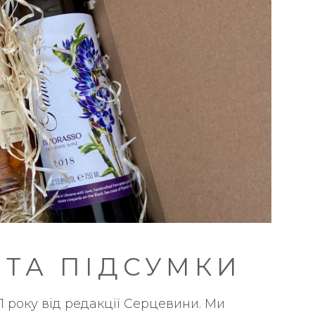
О ТА ПІДСУМКИ
21 року від редакції Серцевини. Ми