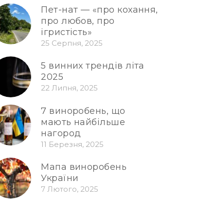
Пет-нат — «про кохання,
про любов, про
ігристість»
25 Серпня, 2025
5 винних трендів літа
2025
22 Липня, 2025
7 виноробень, що
мають найбільше
нагород
11 Березня, 2025
Мапа виноробень
України
7 Лютого, 2025