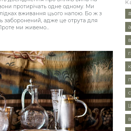
К
вони протирічать одне одному. Ми
лідках вживання цього напою. Бо ж з
ь заборонений, адже це отрута для
 Проте ми живемо
в
в