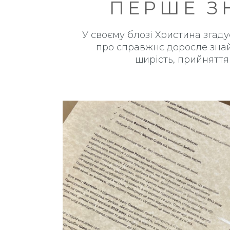
ПЕРШЕ З
У своєму блозі Христина згаду
про справжнє доросле знай
щирість, прийняття