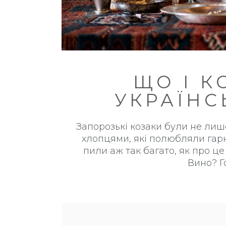
ЩО І К
УКРАЇНС
Запорозькі козаки були не лиш
хлопцями, які полюбляли гарн
пили аж так багато, як про ц
Вино? Г