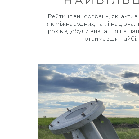
НАЙБІЛЬ
Рейтинг виноробень, які актив
як міжнародних, так і національ
років здобули визнання на нац
отримавши найбіль