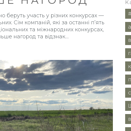
ШЕ НАГОРОД
К
но беруть участь у різних конкурсах —
них. Сім компаній, які за останні п’ять
іональних та міжнародних конкурсах,
ше нагород та відзнак.
в
в