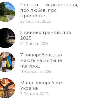
Пет-нат — «про кохання,
про любов, про
ігристість»
25 Серпня, 2025
5 винних трендів літа
2025
22 Липня, 2025
7 виноробень, що
мають найбільше
нагород
11 Березня, 2025
Мапа виноробень
України
7 Лютого, 2025