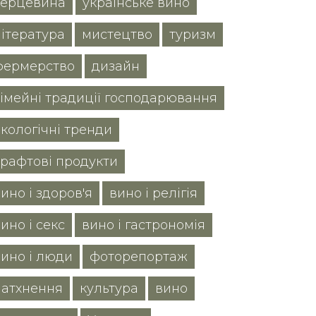
серцевина
українське вино
література
мистецтво
туризм
фермерство
дизайн
сімейні традиції господарювання
екологічні тренди
крафтові продукти
ино і здоров'я
вино і релігія
ино і секс
вино і гастрономія
вино і люди
фоторепортаж
натхнення
культура
вино