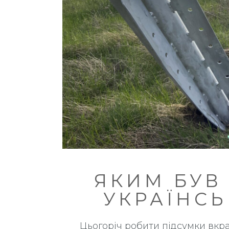
ЯКИМ БУВ 
УКРАЇНСЬ
Цьогоріч робити підсумки вкра