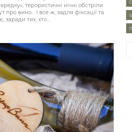
передку», терористичні нічні обстріли
ут про вино… І все ж, задля фіксації та
, заради тих, хто