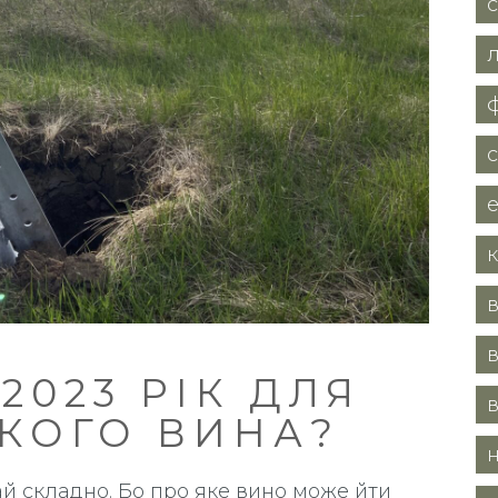
в
в
2023 РІК ДЛЯ
КОГО ВИНА?
й складно. Бо про яке вино може йти