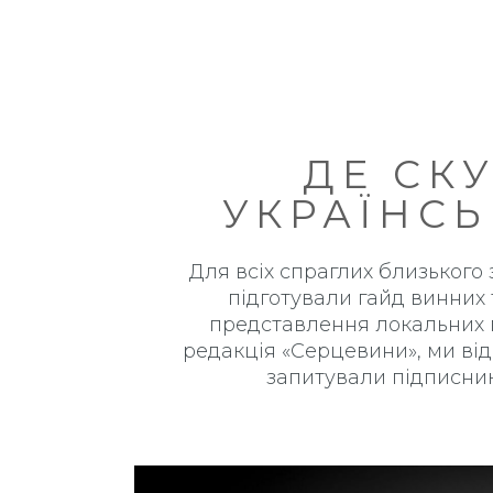
ДЕ СК
УКРАЇНСЬ
Для всіх спраглих близького
підготували гайд винних 
представлення локальних п
редакція «Серцевини», ми від
запитували підписник