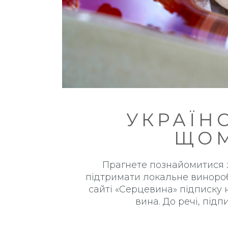
УКРАЇН
ЩОМ
Прагнете познайомитися з
підтримати локальне винороб
сайті «Серцевина» підписку 
вина. До речі, під