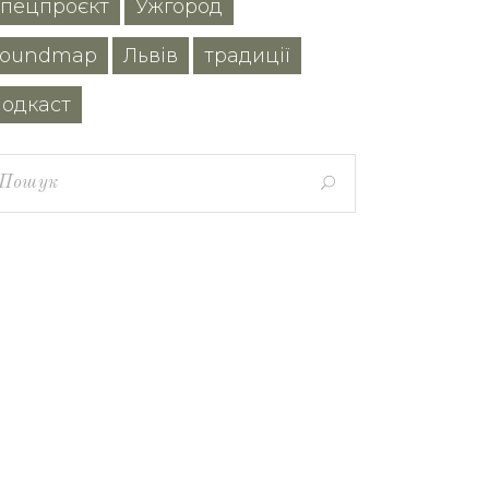
спецпроєкт
Ужгород
soundmap
Львів
традиції
подкаст