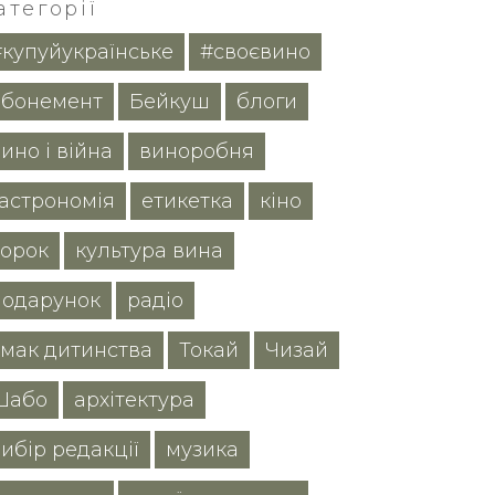
атегорії
#купуйукраїнське
#своєвино
абонемент
Бейкуш
блоги
ино і війна
виноробня
гастрономія
етикетка
кіно
корок
культура вина
подарунок
радіо
смак дитинства
Токай
Чизай
Шабо
архітектура
ибір редакції
музика