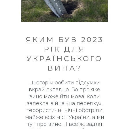
ЯКИМ БУВ 2023
РІК ДЛЯ
УКРАЇНСЬКОГО
ВИНА?
Цьогоріч робити підсумки
вкрай складно. Бо про яке
вино може йти мова, коли
запекла війна «на передку»,
терористичні нічні обстріли
майже всіх міст України, а ми
тут про вино… І все ж, задля