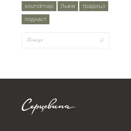
soundmap
Львів
традиції
подкаст