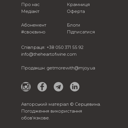
Про нас
Крамниця
Медіакіт
Оферта
Абонемент
Блоги
#своєвино
Підписатися
Співпраця:
+38 050 371 55 92
info@theheartofwine.com
Продакшн:
getmorewith@mjoy.ua
Авторський матеріал © Серцевина.
Погодження використання
обов'язкове.