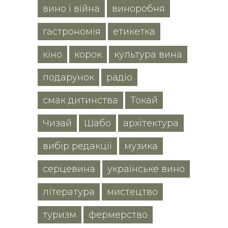
вино і війна
виноробня
гастрономія
етикетка
кіно
корок
культура вина
подарунок
радіо
смак дитинства
Токай
Чизай
Шабо
архітектура
вибір редакції
музика
серцевина
українське вино
література
мистецтво
туризм
фермерство