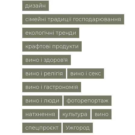
дизайн
сімейні традиції господарювання
екологічні тренди
крафтові продукти
вино і здоров'я
вино і релігія
вино і секс
вино і гастрономія
вино і люди
фоторепортаж
натхнення
культура
вино
спецпроєкт
Ужгород