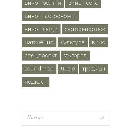
вино і релігія
вино і секс
вино і гастрономія
вино і люди
фоторепортаж
натхнення
культура
вино
спецпроєкт
Ужгород
soundmap
Львів
традиції
подкаст