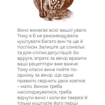
Вино вимагає всієї вашої уваги.
Тому я б не рекомендувала
куштувати багато вин та ще й
поспіхом. Залиште це сомельє
та для сліпих дегустацій. Бо
вдруге, втретє за вечір вразити
ваші рецептори вже важче.
Тому класні вина пийте по-
одному за вечір. Ще одне
правило свідчить: двох ковтків
– мало. Вином треба
насолоджуватися, треба
відчути вино і коли ви тверезі й
тільки куштуєте його перші