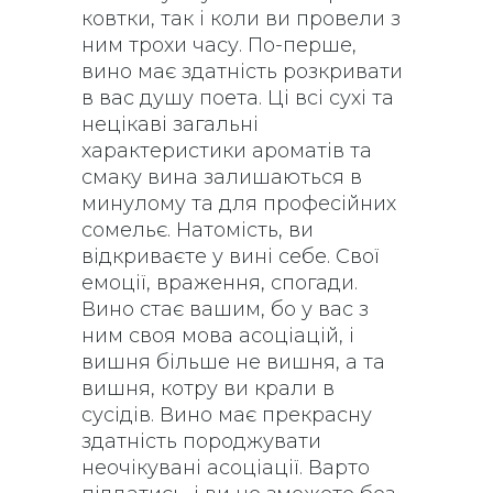
ковтки, так і коли ви провели з
ним трохи часу. По-перше,
вино має здатність розкривати
в вас душу поета. Ці всі сухі та
нецікаві загальні
характеристики ароматів та
смаку вина залишаються в
минулому та для професійних
сомельє. Натомість, ви
відкриваєте у вині себе. Свої
емоції, враження, спогади.
Вино стає вашим, бо у вас з
ним своя мова асоціацій, і
вишня більше не вишня, а та
вишня, котру ви крали в
сусідів. Вино має прекрасну
здатність породжувати
неочікувані асоціації. Варто