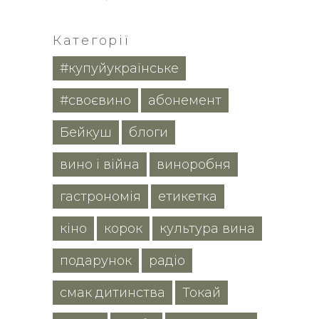
Категорії
#купуйукраїнське
#своєвино
абонемент
Бейкуш
блоги
вино і війна
виноробня
гастрономія
етикетка
кіно
корок
культура вина
подарунок
радіо
смак дитинства
Токай