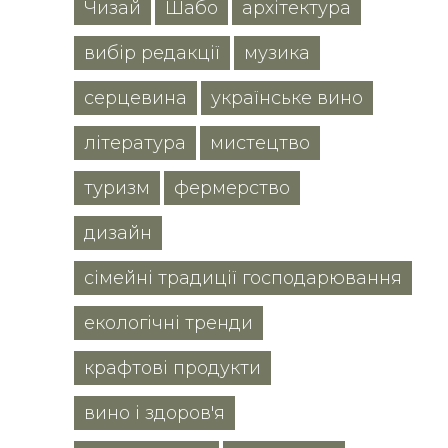
Чизай
Шабо
архітектура
вибір редакції
музика
серцевина
українське вино
література
мистецтво
туризм
фермерство
дизайн
сімейні традиції господарювання
екологічні тренди
крафтові продукти
вино і здоров'я