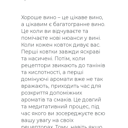
Хороше вино – це цікаве вино,
а цікавим є багатогранне вино.
Це коли ви відчуваєте та
помічаєте нові нюанси у вині.
Коли кожен ковток дивує вас.
Перші ковтки завжди яскраві
та насичені. Потім, коли
рецептори звикають до танінів
та кислотності, а перші
домінуючі аромати вже не так
вражають, приходить час для
розкриття допоміжних
ароматів та смаків. Це довгий
та медитативний процес, під
час якого ви зосереджуєте всю
вашу увагу на своїх
рецепторах. Тому, навіть якщо