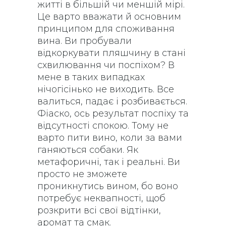
житті в більшій чи меншій мірі.
Це варто вважати й основним
принципом для споживання
вина. Ви пробували
відкоркувати пляшчину в стані
схвилювання чи поспіхом? В
мене в таких випадках
нічогісінько не виходить. Все
валиться, падає і розбивається.
Фіаско, ось результат поспіху та
відсутності спокою. Тому не
варто пити вино, коли за вами
ганяються собаки. Як
метафоричні, так і реальні. Ви
просто не зможете
проникнутись вином, бо воно
потребує неквапності, щоб
розкрити всі свої відтінки,
аромат та смак.