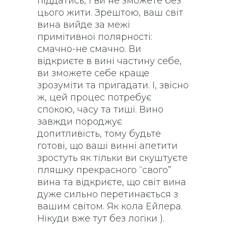
піддатись, і ви не зможете без
цього жити. Зрештою, ваш світ
вина вийде за межі
примітивної полярності:
смачно-не смачно. Ви
відкриєте в вині частину себе,
ви зможете себе краще
зрозуміти та пригадати. І, звісно
ж, цей процес потребує
спокою, часу та тиші. Вино
завжди породжує
допитливість, тому будьте
готові, що ваші винні апетити
зростуть як тільки ви скуштуєте
пляшку прекрасного “свого”
вина та відкриєте, що світ вина
дуже сильно перетинається з
вашим світом. Як кола Ейлера.
Нікуди вже тут без логіки ).