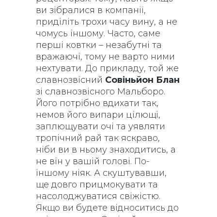
ви зібралися в компанії,
приділіть трохи часу вину, а не
чомусь іншому. Часто, саме
перші ковтки – незабутні та
вражаючі, тому не варто ними
нехтувати. До прикладу, той же
славнозвісний
Совіньйон Блан
зі славнозвісного Мальборо.
Його потрібно вдихати так,
немов його випари цілющі,
заплющувати очі та уявляти
тропічний рай так яскраво,
ніби ви в ньому знаходитись, а
не він у вашій голові. По-
іншому ніяк. А скуштувавши,
ще довго прицмокувати та
насолоджуватися свіжістю.
Якщо ви будете відноситись до