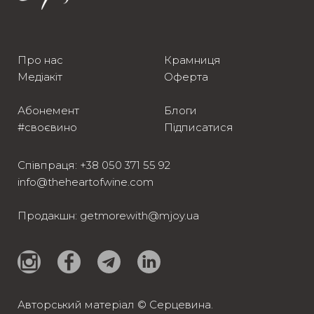
Про нас
Крамниця
Медіакіт
Оферта
Абонемент
Блоги
#своєвино
Підписатися
Співпраця:
+38 050 371 55 92
info@theheartofwine.com
Продакшн:
getmorewith@mjoy.ua
Авторський матеріал © Серцевина.