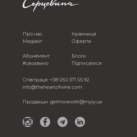
Про нас
Крамниця
Медіакіт
Оферта
Абонемент
Блоги
#своєвино
Підписатися
Співпраця:
+38 050 371 55 92
info@theheartofwine.com
Продакшн:
getmorewith@mjoy.ua