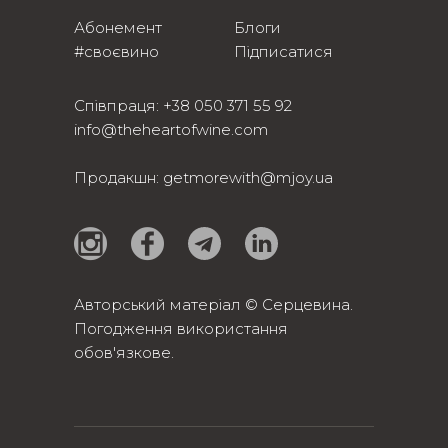
Абонемент
Блоги
#своєвино
Підписатися
Співпраця:
+38 050 371 55 92
info@theheartofwine.com
Продакшн:
getmorewith@mjoy.ua
Авторський матеріал © Серцевина.
Погодження використання
обов'язкове.