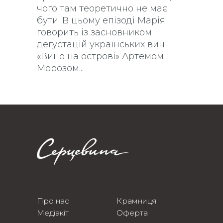
чого там теоретично не має
бути. В цьому епізоді Марія
говорить із засновником
дегустацій українських вин
«Вино на острові» Артемом
Морозом
Про нас
Крамниця
Медіакіт
Оферта