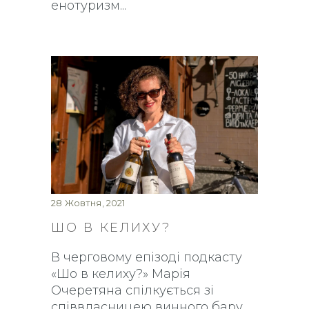
енотуризм
28 Жовтня, 2021
ШО В КЕЛИХУ?
В черговому епізоді подкасту
«Шо в келиху?» Марія
Очеретяна спілкується зі
співвласницею винного бару