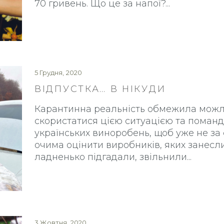
70 гривень. Що це за напої?
5 Грудня, 2020
ВІДПУСТКА… В НІКУДИ
Карантинна реальність обмежила можли
скористатися цією ситуацією та помандр
українських виноробень, щоб уже не за
очима оцінити виробників, яких занесл
ладненько підгадали, звільнили
3 Жовтня, 2020