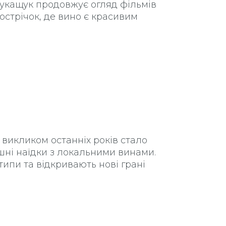
укащук продовжує огляд фільмів
острічок, де вино є красивим
м викликом останніх років стало
шні наїдки з локальними винами.
ипи та відкривають нові грані