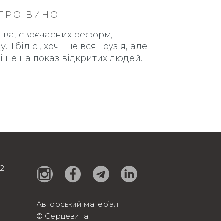
 ПРО ВИНО
мства, своєчасних реформ,
Тбілісі, хоч і не вся Грузія, але
 не на показ відкритих людей.
92
Авторський матеріал
© Серцевина.