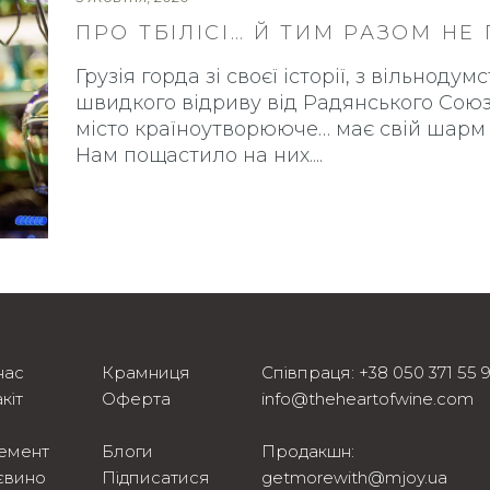
ПРО ТБІЛІСІ… Й ТИМ РАЗОМ НЕ
Грузія горда зі своєї історії, з вільноду
швидкого відриву від Радянського Союзу. 
місто країноутворююче… має свій шарм і
Нам пощастило на них.
нас
Крамниця
Співпраця:
+38 050 371 55 
кіт
Оферта
info@theheartofwine.com
емент
Блоги
Продакшн:
євино
Підписатися
getmorewith@mjoy.ua