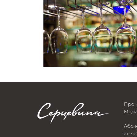
Про 
Медіа
Абон
#сво