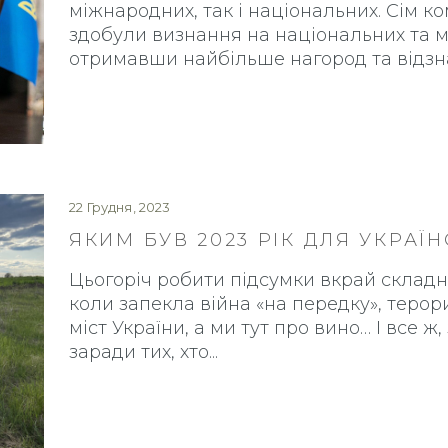
міжнародних, так і національних. Сім ком
здобули визнання на національних та 
отримавши найбільше нагород та відзн
22 Грудня, 2023
ЯКИМ БУВ 2023 РІК ДЛЯ УКРАЇ
Цьогоріч робити підсумки вкрай складн
коли запекла війна «на передку», терор
міст України, а ми тут про вино… І все ж,
заради тих, хто