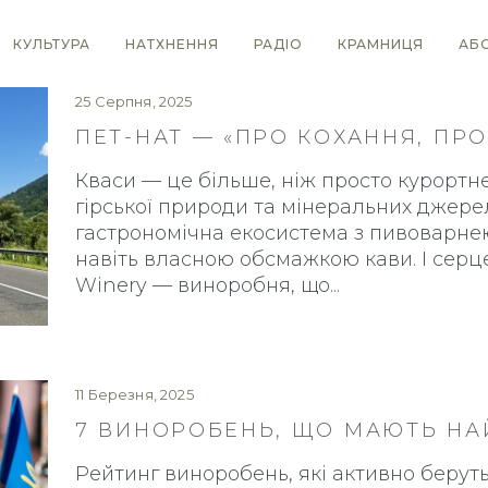
КУЛЬТУРА
НАТХНЕННЯ
РАДІО
КРАМНИЦЯ
АБ
25 Серпня, 2025
ПЕТ-НАТ — «ПРО КОХАННЯ, ПРО
Кваси — це більше, ніж просто курортне
гірської природи та мінеральних джере
гастрономічна екосистема з пивоварне
навіть власною обсмажкою кави. І серце
Winery — виноробня, що
11 Березня, 2025
7 ВИНОРОБЕНЬ, ЩО МАЮТЬ НА
Рейтинг виноробень, які активно беруть