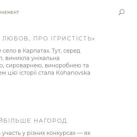
ОНЕМЕНТ
 ЛЮБОВ, ПРО ІГРИСТІСТЬ»
 село в Карпатах. Тут, серед
л, виникла унікальна
ю, сироварнею, виноробнею та
м цієї історії стала Kohanovska
ЙБІЛЬШЕ НАГОРОД
 участь у різних конкурсах — як