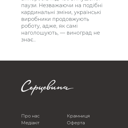
паузи. Незважаючи на подібні
кардинальні зміни, українські
виробники продовжують
роботу, адже, як самі
наголошують, — виноград не
знає
Про нас
Крамниця
Медіакіт
Оферта