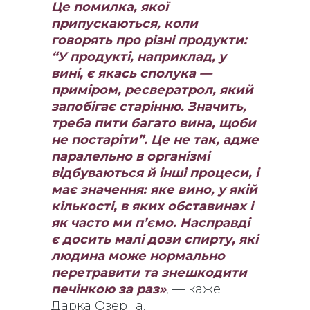
Це помилка, якої
припускаються, коли
говорять про різні продукти:
“У продукті, наприклад, у
вині, є якась сполука —
приміром, ресвератрол, який
запобігає старінню. Значить,
треба пити багато вина, щоби
не постаріти”. Це не так, адже
паралельно в організмі
відбуваються й інші процеси, і
має значення: яке вино, у якій
кількості, в яких обставинах і
як часто ми п’ємо. Насправді
є досить малі дози спирту, які
людина може нормально
перетравити та знешкодити
печінкою за раз»
, — каже
Дарка Озерна.