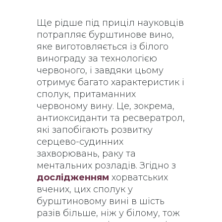
Ще рідше під приціл науковців
потрапляє бурштинове вино,
яке виготовляється із білого
винограду за технологією
червоного, і завдяки цьому
отримує багато характеристик і
сполук, притаманних
червоному вину. Це, зокрема,
антиоксиданти та ресвератрол,
які запобігають розвитку
серцево-судинних
захворювань, раку та
ментальних розладів. Згідно з
дослідженням
хорватських
вчених, цих сполук у
бурштиновому вині в шість
разів більше, ніж у білому, тож