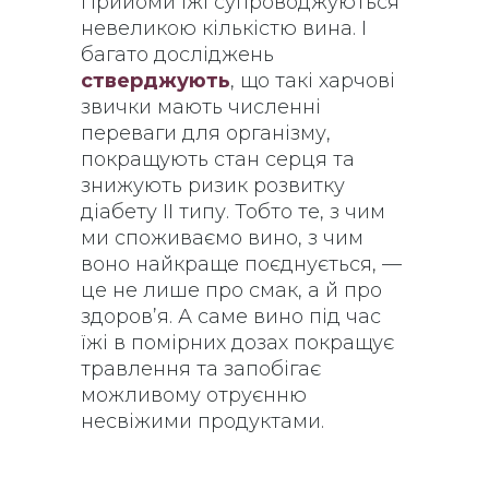
Прийоми їжі супроводжуються
невеликою кількістю вина. І
багато досліджень
стверджують
, що такі харчові
звички мають численні
переваги для організму,
покращують стан серця та
знижують ризик розвитку
діабету ІІ типу. Тобто те, з чим
ми споживаємо вино, з чим
воно найкраще поєднується, —
це не лише про смак, а й про
здоров’я. А саме вино під час
їжі в помірних дозах покращує
травлення та запобігає
можливому отруєнню
несвіжими продуктами.