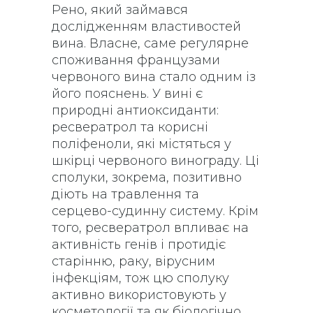
Рено, який займався
дослідженням властивостей
вина. Власне, саме регулярне
споживання французами
червоного вина стало одним із
його пояснень. У вині є
природні антиоксиданти:
ресвератрол та корисні
поліфеноли, які містяться у
шкірці червоного винограду. Ці
сполуки, зокрема, позитивно
діють на травлення та
серцево-судинну систему. Крім
того, ресвератрол впливає на
активність генів і протидіє
старінню, раку, вірусним
інфекціям, тож цю сполуку
активно використовують у
косметології та як біологічно