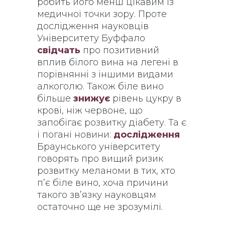
робить його менш цікавим із
медичної точки зору. Проте
дослідження науковців
Університету Буффало
свідчать
про позитивний
вплив білого вина на легені в
порівнянні з іншими видами
алкоголю. Також біле вино
більше
знижує
рівень цукру в
крові, ніж червоне, що
запобігає розвитку діабету. Та є
і погані новини:
дослідження
Браунського університету
говорять про вищий ризик
розвитку меланоми в тих, хто
п’є біле вино, хоча причини
такого зв’язку науковцям
остаточно ще не зрозумілі.