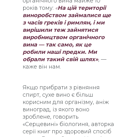
органічного вина майже 10
років тому:
«
На цій території
виноробством займалися ще
з часів греків і римлян, і ми
вирішили теж зайнятися
виробництвом органічного
вина — так само, як це
робили наші предки. Ми
обрали такий свій шлях»
, —
каже він нам.
Якщо прибрати з рівняння
спирт, сухе вино є більш
корисним для організму, аніж
виноград, із якого воно
зроблене, говорить
«Серцевині» біологиня, авторка
серії книг про здоровий спосіб