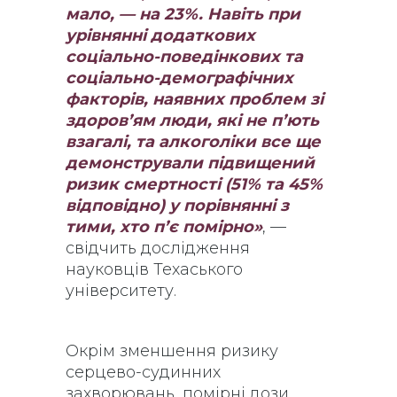
мало, — на 23%. Навіть при
урівнянні додаткових
соціально-поведінкових та
соціально-демографічних
факторів, наявних проблем зі
здоров’ям люди, які не п’ють
взагалі, та алкоголіки все ще
демонстрували підвищений
ризик смертності (51% та 45%
відповідно) у порівнянні з
тими, хто п’є помірно»
, —
свідчить дослідження
науковців Техаського
університету.
Окрім зменшення ризику
серцево-судинних
захворювань, помірні дози