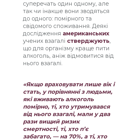
суперечать один одному, але
так чи інакше вони зводяться
до одного: помірного та
свідомого споживання. Деякі
дослідження
американських
учених взагалі
стверджують
,
що для організму краще пити
алкоголь, аніж відмовитися від
нього взагалі.
«Якщо враховувати лише вік і
стать, у порівнянні з людьми,
які вживають алкоголь
помірно, ті, хто утримувався
від нього взагалі, мали у два
рази вищий ризик
смертності, ті, хто п’є
забагато, — на 70%, а ті, хто