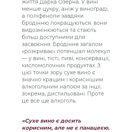
життя Дарка Озерна. У вині
менше цукру, аніж у винограді,
а поліфеноли завдяки
бродінню покращуються: вони
видозмінюються та стають
більш доступними для
засвоєння. Бродіння загалом
«розкриває» потенціал молекул
— у вині, тісті, пиві, консервації,
кисломолочних продуктах. З
цієї точки зору сухе вино є
значно кращим і кориснішим
алкогольним напоєм за інші,
зокрема, дистильовані. Проте
це все ще алкоголь.
«Сухе вино є досить
корисним, але не є панацеєю.