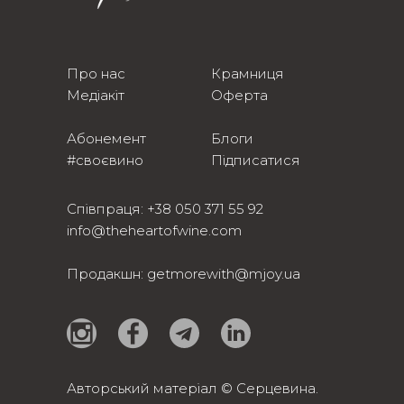
Про нас
Крамниця
Медіакіт
Оферта
Абонемент
Блоги
#своєвино
Підписатися
Співпраця:
+38 050 371 55 92
info@theheartofwine.com
Продакшн:
getmorewith@mjoy.ua
Авторський матеріал © Серцевина.