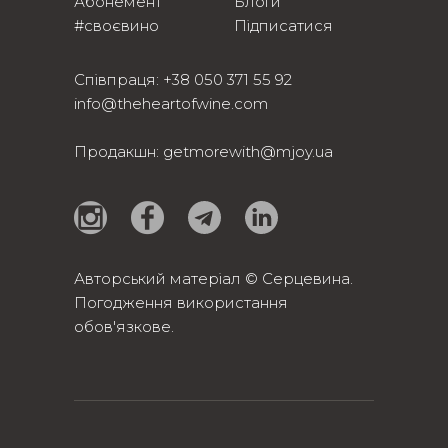
Абонемент
Блоги
#своєвино
Підписатися
Співпраця:
+38 050 371 55 92
info@theheartofwine.com
Продакшн:
getmorewith@mjoy.ua
Авторський матеріал © Серцевина.
Погодження використання
обов'язкове.