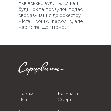
львівських вулиць. Кожен
будинок та провулок додає
своє звучання до оркестру
міста. Трошки пафосно, але
маємо те, що маємо.
Про нас
Крамниця
Медіакіт
Оферта