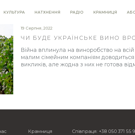
КУЛЬТУРА
НАТХНЕННЯ
РАДІО
КРАМНИЦЯ
АБ
19 Серпня, 2022
ЧИ БУДЕ УКРАЇНСЬКЕ ВИНО ВР
Війна вплинула на виноробство на всій т
малим сімейним компаніям доводиться 
викликів, але жодна з них не готова від
нас
Крамниця
Співпраця:
+38 050 371 55 