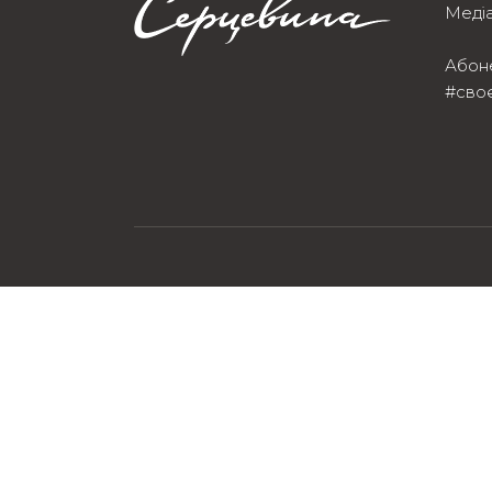
Медіа
Абон
#сво