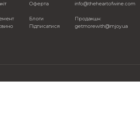
кіт
Оферта
info@theheartofwine.com
емент
Блоги
Продакшн:
євино
Підписатися
getmorewith@mjoy.ua