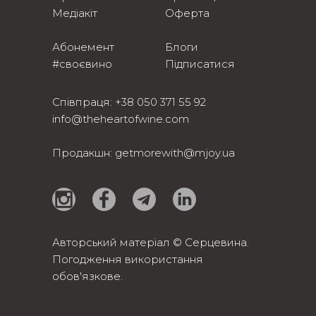
Медіакіт
Оферта
Абонемент
Блоги
#своєвино
Підписатися
Співпраця:
+38 050 371 55 92
info@theheartofwine.com
Продакшн:
getmorewith@mjoy.ua
Авторський матеріал © Серцевина.
Погодження використання
обов'язкове.